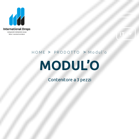
IT
>
>
HOME
PRODOTTO
Modul’o
MODUL’O
Contenitore a 3 pezzi